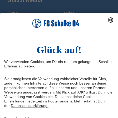
Social Media
Twitter
Facebook
Instagram
YouTube
TikTok
Sina Weibo
LinkedIn
Infos
Quicklinks
Impressum
Shop
Kontakt
Tickets
FAQ
Schalke TV
Medien/Presse
VELTINS-Arena
Datenschutz
Knappenschmiede
Haftungsausschluss
ERWIN buchen
Cookie-Einstellungen
RSS Feed