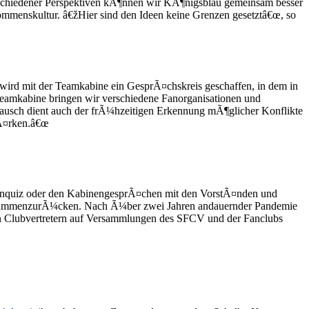
schiedener Perspektiven kÃ¶nnen wir KÃ¶nigsblau gemeinsam besser
ommenskultur. â€žHier sind den Ideen keine Grenzen gesetztâ€œ, so
wird mit der Teamkabine ein GesprÃ¤chskreis geschaffen, in dem in
Teamkabine bringen wir verschiedene Fanorganisationen und
ausch dient auch der frÃ¼hzeitigen Erkennung mÃ¶glicher Konflikte
tÃ¤rken.â€œ
penquiz oder den KabinengesprÃ¤chen mit den VorstÃ¤nden und
r zusammenzurÃ¼cken. Nach Ã¼ber zwei Jahren andauernder Pandemie
 Clubvertretern auf Versammlungen des SFCV und der Fanclubs