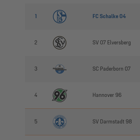
1
FC Schalke 04
2
SV 07 Elversberg
3
SC Paderborn 07
4
Hannover 96
5
SV Darmstadt 98