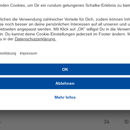
34
11
34
10
34
12
eig
34
10
h
34
10