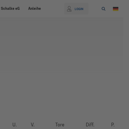
 Schalke eG
Anleihe
LOGIN
U.
V.
Tore
Diff.
P.