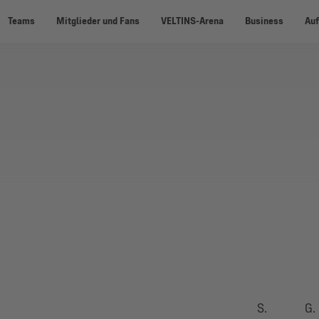
Teams
Mitglieder und Fans
VELTINS-Arena
Business
Auf
S.
G.