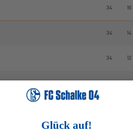
34
16
34
14
34
12
34
11
34
12
34
11