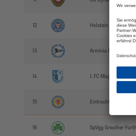
12
Holstein Kiel
13
Arminia Bielefeld
14
1. FC Magdeburg
15
Eintracht Braunschw
16
SpVgg Greuther Fürt