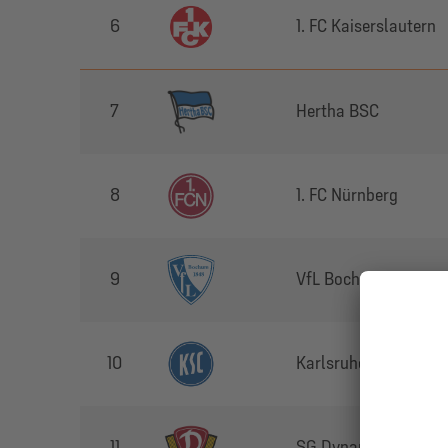
6
1. FC Kaiserslautern
7
Hertha BSC
8
1. FC Nürnberg
9
VfL Bochum 1848
10
Karlsruher SC
11
SG Dynamo Dresden