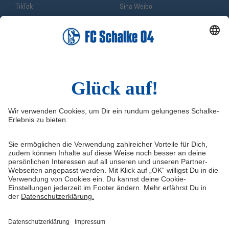
TikTok
Sina Weibo
LinkedIn
Infos
Quicklinks
Impressum
Shop
Service & Kontakt
Tickets
FAQ
S04TV
Erklärung zur Barrierefreiheit
VELTINS-Arena
Medienportal
Knappenschmiede
Datenschutz
ERWIN buchen
Haftungsausschluss
Cookie-Einstellungen