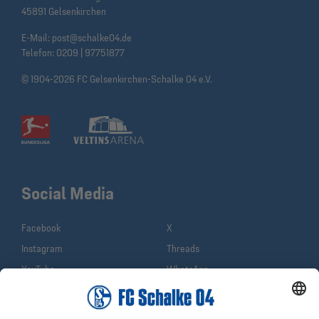
45891 Gelsenkirchen
E-Mail:
post@schalke04.de
Telefon:
0209 | 97751877
© 1904-2026 FC Gelsenkirchen-Schalke 04 e.V.
Social Media
Facebook
X
Instagram
Threads
YouTube
WhatsApp
TikTok
Sina Weibo
LinkedIn