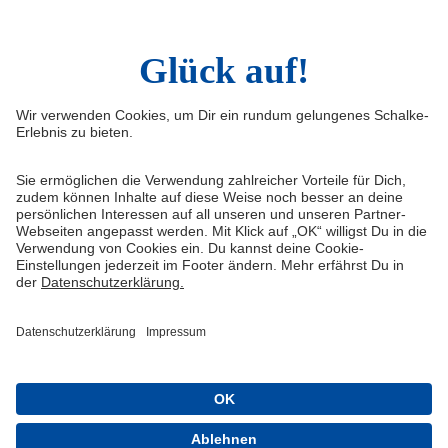
Infos
Quicklinks
Impressum
Shop
Service & Kontakt
Tickets
FAQ
Schalke TV
Erklärung zur Barrierefreiheit
VELTINS-Arena
Medienportal
Knappenschmiede
Datenschutz
ERWIN buchen
Haftungsausschluss
Cookie-Einstellungen