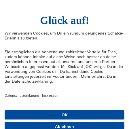
Infos
Quicklinks
Impressum
Shop
Service & Kontakt
Tickets
FAQ
Schalke TV
Erklärung zur Barrierefreiheit
VELTINS-Arena
Medienportal
Knappenschmiede
Datenschutz
ERWIN buchen
Haftungsausschluss
Cookie-Einstellungen