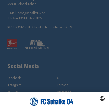
45891 Gelsenkirchen
E-Mail:
post@schalke04.de
Telefon:
0209 | 97751877
© 1904-2026 FC Gelsenkirchen-Schalke 04 e.V.
Social Media
Facebook
X
Instagram
Threads
YouTube
WhatsApp
TikTok
Sina Weibo
LinkedIn