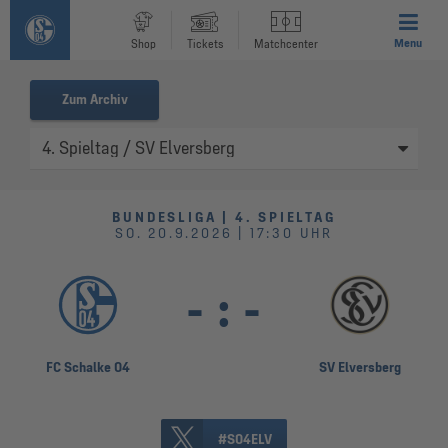
Menu
Shop
Tickets
Matchcenter
Zum Archiv
BUNDESLIGA | 4. SPIELTAG
SO. 20.9.2026 | 17:30 UHR
-
:
-
FC Schalke 04
SV Elversberg
#S04ELV