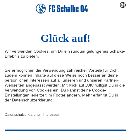
TikTok
Sina Weibo
LinkedIn
Infos
Quicklinks
Impressum
Shop
Service & Kontakt
Tickets
FAQ
S04TV
Erklärung zur Barrierefreiheit
VELTINS-Arena
Medienportal
Knappenschmiede
Datenschutz
ERWIN buchen
Haftungsausschluss
Cookie-Einstellungen