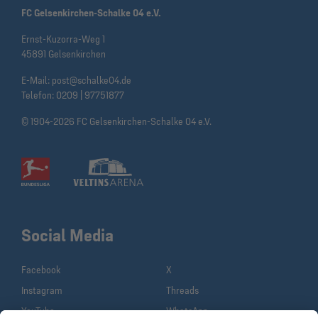
FC Gelsenkirchen-Schalke 04 e.V.
Ernst-Kuzorra-Weg 1
45891 Gelsenkirchen
E-Mail:
post@schalke04.de
Telefon:
0209 | 97751877
© 1904-2026 FC Gelsenkirchen-Schalke 04 e.V.
Social Media
Facebook
X
Instagram
Threads
YouTube
WhatsApp