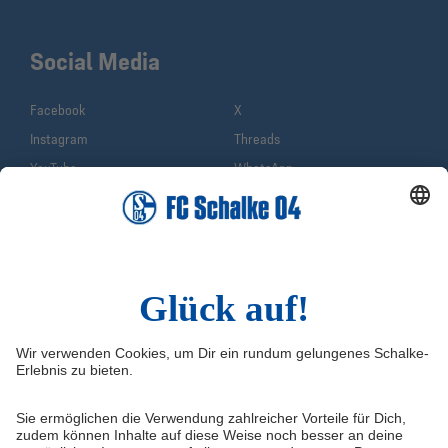
Social Media
Facebook
X
Instagram
Threads
YouTube
WhatsApp
TikTok
Sina Weibo
LinkedIn
Infos
Quicklinks
Impressum
Shop
Service & Kontakt
Tickets
FAQ
S04TV
Erklärung zur Barrierefreiheit
VELTINS-Arena