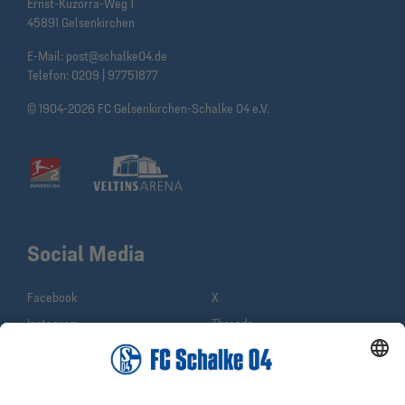
Ernst-Kuzorra-Weg 1
45891 Gelsenkirchen
E-Mail:
post@schalke04.de
Telefon:
0209 | 97751877
© 1904-2026 FC Gelsenkirchen-Schalke 04 e.V.
Social Media
Facebook
X
Instagram
Threads
YouTube
WhatsApp
TikTok
Sina Weibo
LinkedIn