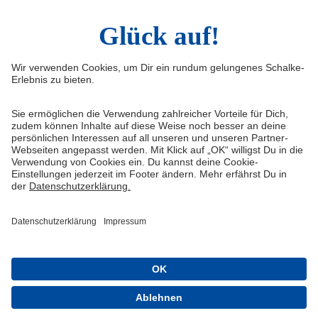
Infos
Quicklinks
Impressum
Shop
Kontakt
Tickets
FAQ
Schalke TV
Medien/Presse
VELTINS-Arena
Datenschutz
Knappenschmiede
Haftungsausschluss
ERWIN buchen
Cookie-Einstellungen