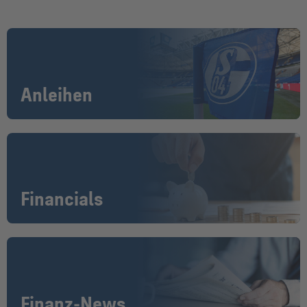
Anleihen
Financials
Finanz-News