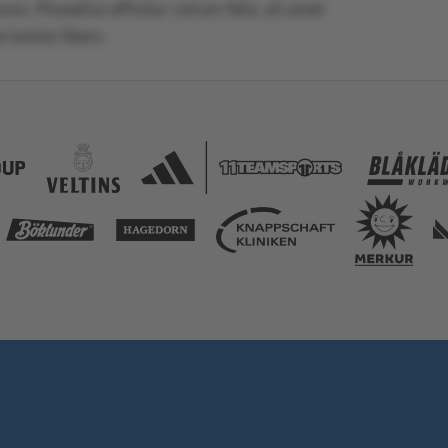
nc. Phasellus efficitur rutrum felis, sit amet
 lacinia libero.