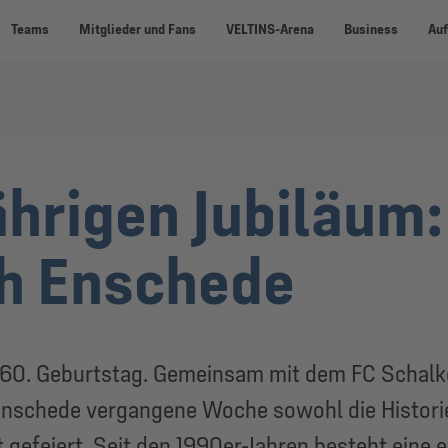
Teams
Mitglieder und Fans
VELTINS-Arena
Business
Auf
hrigen Jubiläum
ch Enschede
n 60. Geburtstag. Gemeinsam mit dem FC Schalke
n Enschede vergangene Woche sowohl die Histori
 gefeiert. Seit den 1990er-Jahren besteht eine 