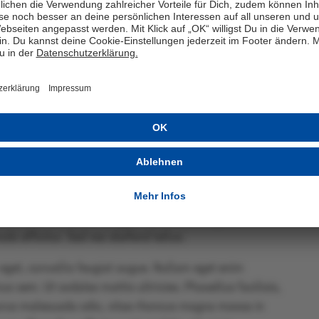
lputate maximus nisl, at sodales purus commodo eu.
m Mitgliedsantrag
gula ac, elementum nisl.
e bibendum, sem turpis accumsan mauris, at egestas
apibus facilisis. Duis et urna nisl. Aliquam erat
porta molestie tincidunt, risus risus volutpat ligula, nec
enas in tortor in mi pretium rhoncus. Nullam iaculis nisl
da sed. Maecenas id metus pellentesque, laoreet libero
 leo elementum rutrum. Mauris viverra viverra risus, non
 rutrum. In eu tempor elit, a blandit sapien. Nam a dui
ulum. Nam efficitur ex eget vestibulum aliquet.
 efficitur. Sed nec eleifend tellus.
 eget, convallis feugiat augue. Nullam eget enim
s sem. Ut sodales mattis ultricies. Phasellus facilisis,
urus malesuada odio, vitae rhoncus magna massa in