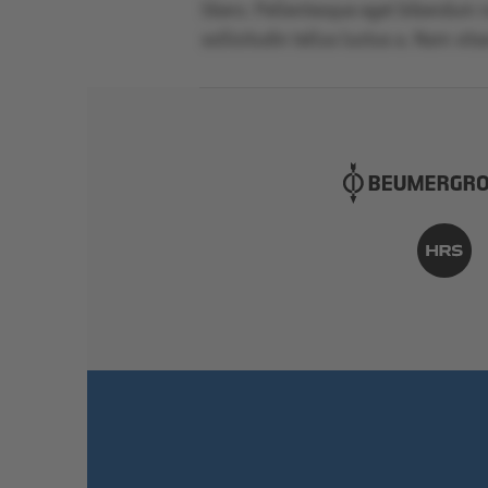
libero. Pellentesque eget bibendum nu
sollicitudin tellus luctus a. Nam vitae