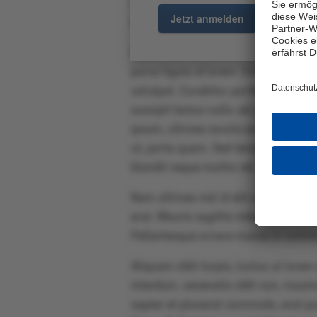
velit ac nisl auctor luctus. Cras vu
Jetzt anmelden
Zu
Aenean vitae lorem auctor, tempus li
Vestibulum iaculis, urna in tristiqu
purus ligula id lorem. Etiam semper d
volutpat. Curabitur porttitor, mauris 
suscipit lectus nulla vel justo. Maec
ipsum, ultrices iaculis erat malesua
ut, porta quam. Sed tempor urna nec
blandit neque mattis vel.
Nam ultrices nisl id elit condimentum
erat. Mauris sagittis interdum vestib
Pellentesque ornare massa in commodo
Aliquam nibh turpis, luctus ut lorem
interdum, venenatis nibh non, maximu
sapien et placerat commodo, erat p