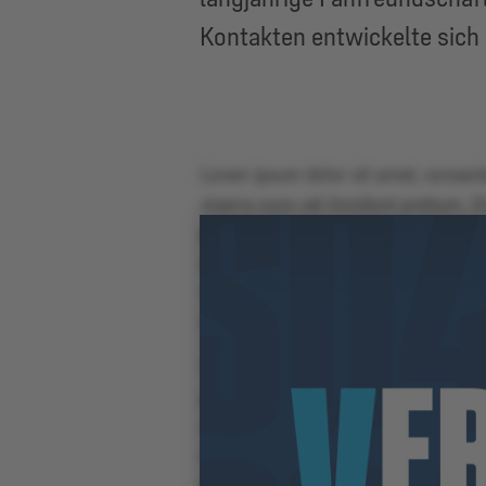
Kontakten entwickelte sich
Lorem ipsum dolor sit amet, consecte
viverra nunc vel tincidunt pretium.
pulvinar blandit arcu. Cras feugiat a
amet imperdiet. Integer eros purus, e
velit ac nisl auctor luctus. Cras vu
Aenean vitae lorem auctor, tempus li
Vestibulum iaculis, urna in tristiqu
purus ligula id lorem. Etiam semper d
volutpat. Curabitur porttitor, mauris 
suscipit lectus nulla vel justo. Maec
ipsum, ultrices iaculis erat malesua