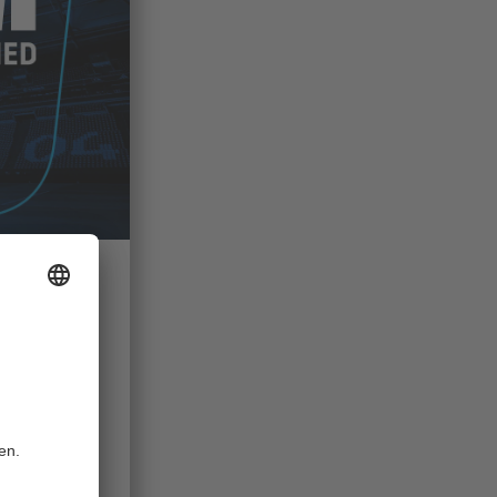
r Kreisel
)
reinsheim
.