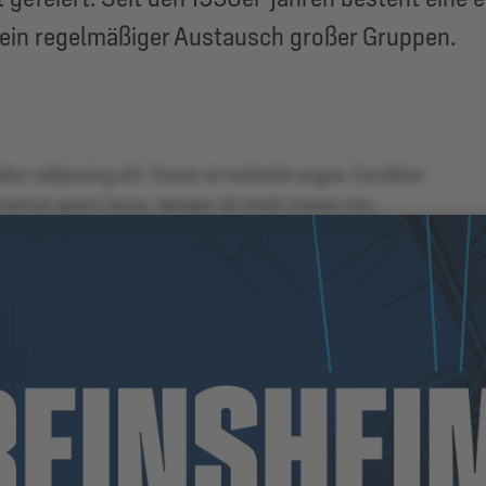
 ein regelmäßiger Austausch großer Gruppen.
tur adipiscing elit. Donec et molestie augue. Curabitur
 Vivamus quam lacus, semper sit amet massa non,
nte eu vulputate sollicitudin. Nunc imperdiet nec nibh sit
uismod vel volutpat vitae, rutrum vitae nisi. Ut cursus
lputate maximus nisl, at sodales purus commodo eu.
gula ac, elementum nisl.
e bibendum, sem turpis accumsan mauris, at egestas
apibus facilisis. Duis et urna nisl. Aliquam erat
porta molestie tincidunt, risus risus volutpat ligula, nec
enas in tortor in mi pretium rhoncus. Nullam iaculis nisl
da sed. Maecenas id metus pellentesque, laoreet libero