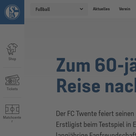
Aktuelles
Verein
Fußball
Zum 60-jä
Shop
Reise na
Tickets
Der FC Twente feiert seine
Matchcente
r
Erstligist beim Testspiel i
langjährige Fanfreundschaft