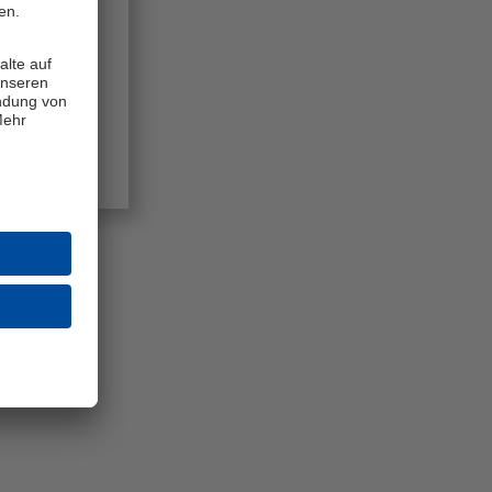
reinsheim
.