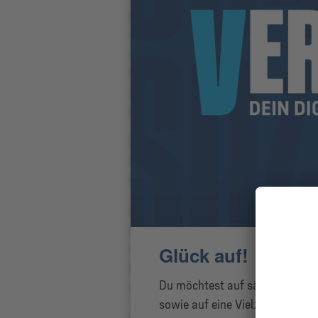
purus ligula id lorem. Etiam semper d
volutpat. Curabitur porttitor, mauris 
suscipit lectus nulla vel justo. Maec
ipsum, ultrices iaculis erat malesua
ut, porta quam. Sed tempor urna nec
blandit neque mattis vel.
Nam ultrices nisl id elit condimentum
erat. Mauris sagittis interdum vestib
Pellentesque ornare massa in commodo
Aliquam nibh turpis, luctus ut lorem
interdum, venenatis nibh non, maximu
sapien et placerat commodo, erat p
Glück auf!
libero. Pellentesque eget bibendum nu
Du möchtest auf sämtliche Mitg
sollicitudin tellus luctus a. Nam vitae
sowie auf eine Vielzahl der Vi