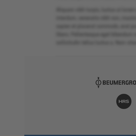
Aliquam nibh turpis, luctus ut lorem
interdum, venenatis nibh non, maximu
sapien et placerat commodo, erat p
libero. Pellentesque eget bibendum nu
sollicitudin tellus luctus a. Nam vitae