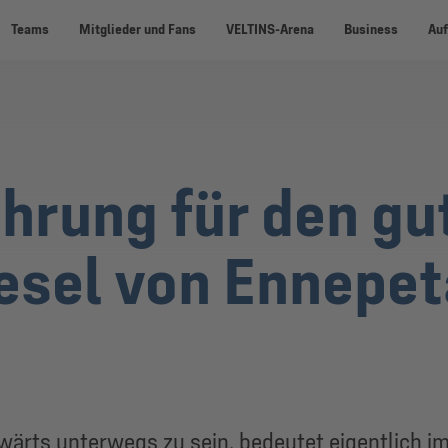
Teams
Mitglieder und Fans
VELTINS-Arena
Business
Auf
hrung für den gu
esel von Ennepet
ärts unterwegs zu sein, bedeutet eigentlich i