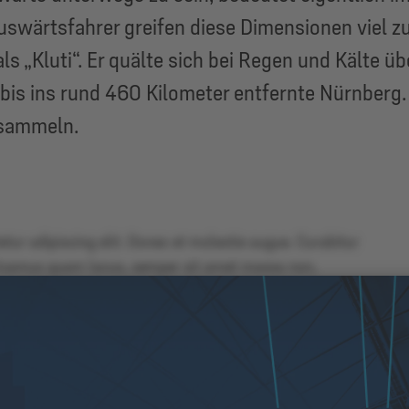
uswärtsfahrer greifen diese Dimensionen viel zu
ls „Kluti“. Er quälte sich bei Regen und Kälte
is ins rund 460 Kilometer entfernte Nürnberg. 
 sammeln.
tur adipiscing elit. Donec et molestie augue. Curabitur
 Vivamus quam lacus, semper sit amet massa non,
nte eu vulputate sollicitudin. Nunc imperdiet nec nibh sit
uismod vel volutpat vitae, rutrum vitae nisi. Ut cursus
lputate maximus nisl, at sodales purus commodo eu.
gula ac, elementum nisl.
e bibendum, sem turpis accumsan mauris, at egestas