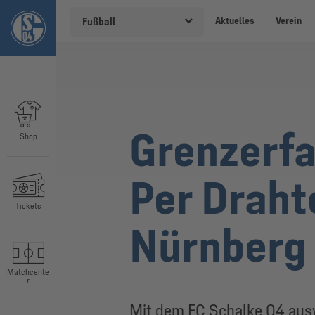
Aktuelles
Verein
Fußball
Grenzerfa
Shop
Per Draht
Tickets
Nürnberg
Matchcente
r
Mit dem FC Schalke 04 ausw