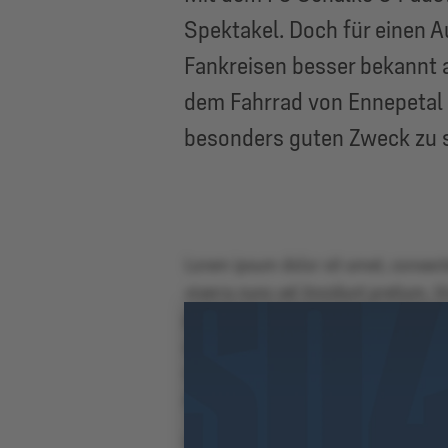
Spektakel. Doch für einen A
Fankreisen besser bekannt a
dem Fahrrad von Ennepetal b
besonders guten Zweck zu
Lorem ipsum dolor sit amet, consecte
viverra nunc vel tincidunt pretium.
pulvinar blandit arcu. Cras feugiat a
amet imperdiet. Integer eros purus, e
velit ac nisl auctor luctus. Cras vu
Aenean vitae lorem auctor, tempus li
Vestibulum iaculis, urna in tristiqu