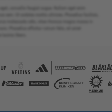
 eget, convallis feugiat augue. Nullam eget enim
s sem. Ut sodales mattis ultricies. Phasellus facilisis,
urus malesuada odio, vitae rhoncus magna massa in
nc. Phasellus efficitur rutrum felis, sit amet
 lacinia libero.