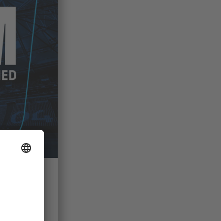
r Kreisel
)