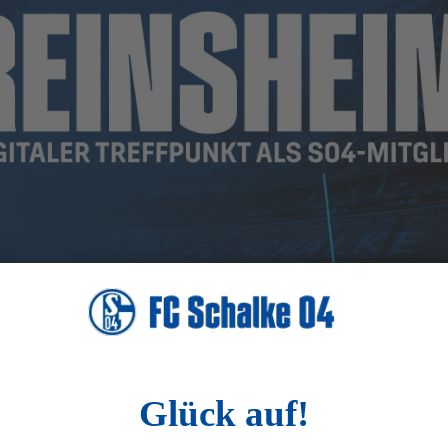
apibus facilisis. Duis et urna nisl. Aliquam erat
porta molestie tincidunt, risus risus volutpat ligula, nec
enas in tortor in mi pretium rhoncus. Nullam iaculis nisl
da sed. Maecenas id metus pellentesque, laoreet libero
 leo elementum rutrum. Mauris viverra viverra risus, non
 rutrum. In eu tempor elit, a blandit sapien. Nam a dui
ulum. Nam efficitur ex eget vestibulum aliquet.
 efficitur. Sed nec eleifend tellus.
 eget, convallis feugiat augue. Nullam eget enim
s sem. Ut sodales mattis ultricies. Phasellus facilisis,
urus malesuada odio, vitae rhoncus magna massa in
nc. Phasellus efficitur rutrum felis, sit amet
liedervorteile, exklusive Berichte und Reportagen vom Schalke
 lacinia libero.
deos von S04TV (ausgenommen sind lizenzpflichtige Spielbilder