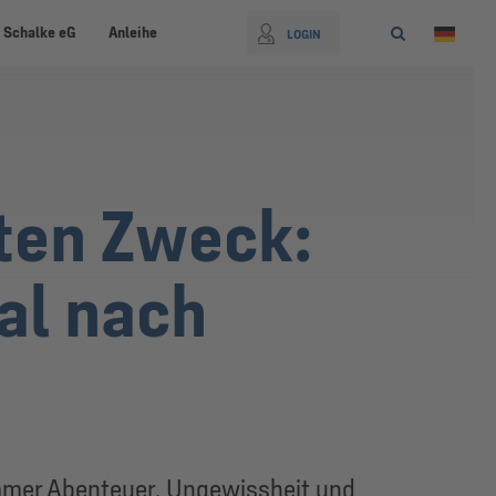
 Schalke eG
Anleihe
LOGIN
ten Zweck:
al nach
mmer Abenteuer, Ungewissheit und