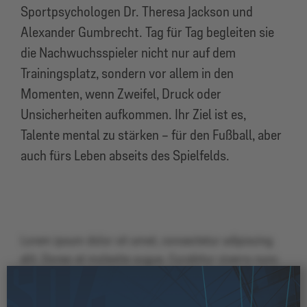
Sportpsychologen Dr. Theresa Jackson und
Alexander Gumbrecht. Tag für Tag begleiten sie
die Nachwuchsspieler nicht nur auf dem
Trainingsplatz, sondern vor allem in den
Momenten, wenn Zweifel, Druck oder
Unsicherheiten aufkommen. Ihr Ziel ist es,
Talente mental zu stärken – für den Fußball, aber
auch fürs Leben abseits des Spielfelds.
Lorem ipsum dolor sit amet, consectetur adipiscing
elit. Donec et molestie augue. Curabitur viverra nunc
vel tincidunt pretium. Vivamus quam lacus, semper
sit amet massa non, pulvinar blandit arcu. Cras