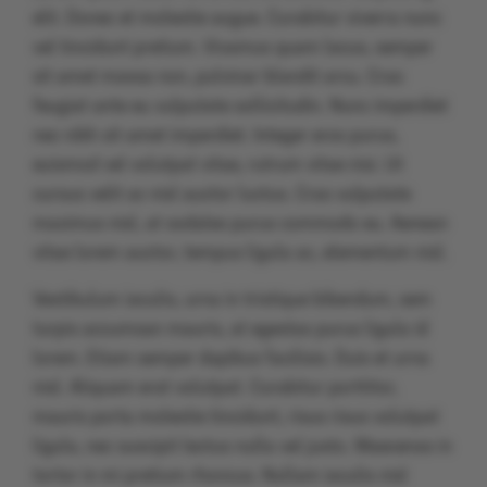
elit. Donec et molestie augue. Curabitur viverra nunc
vel tincidunt pretium. Vivamus quam lacus, semper
sit amet massa non, pulvinar blandit arcu. Cras
feugiat ante eu vulputate sollicitudin. Nunc imperdiet
nec nibh sit amet imperdiet. Integer eros purus,
euismod vel volutpat vitae, rutrum vitae nisi. Ut
cursus velit ac nisl auctor luctus. Cras vulputate
maximus nisl, at sodales purus commodo eu. Aenean
vitae lorem auctor, tempus ligula ac, elementum nisl.
Vestibulum iaculis, urna in tristique bibendum, sem
turpis accumsan mauris, at egestas purus ligula id
lorem. Etiam semper dapibus facilisis. Duis et urna
nisl. Aliquam erat volutpat. Curabitur porttitor,
mauris porta molestie tincidunt, risus risus volutpat
ligula, nec suscipit lectus nulla vel justo. Maecenas in
tortor in mi pretium rhoncus. Nullam iaculis nisl