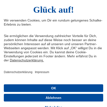
Infos
Quicklinks
Impressum
Shop
Service & Kontakt
Tickets
FAQ
Schalke TV
Erklärung zur Barrierefreiheit
VELTINS-Arena
Medienportal
Knappenschmiede
Datenschutz
ERWIN buchen
Haftungsausschluss
Cookie-Einstellungen
Schalke 04 - Offizielle App