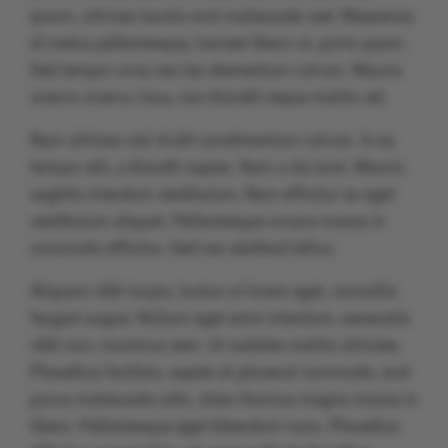
ipsum, ultrices iaculis erat malesuada sed. Maecenas
id metus pellentesque, laoreet libero ut, porta quam.
Sed tempor urna nec leo elementum rutrum. Mauris
viverra viverra risus, non blandit neque mattis vel.
Nam ultrices nisl id elit condimentum rutrum. In eu
tempor elit, a blandit sapien. Nam a dui erat. Mauris
sagittis interdum vestibulum. Nam efficitur ex eget
vestibulum aliquet. Pellentesque ornare massa in
commodo efficitur. Sed nec eleifend tellus.
Aliquam nibh turpis, luctus ut lorem eget, convallis
feugiat augue. Nullam eget enim interdum, venenatis
nibh non, maximus sem. Ut sodales mattis ultricies.
Phasellus facilisis, sapien et placerat commodo, erat
purus malesuada odio, vitae rhoncus magna massa in
libero. Pellentesque eget bibendum nunc. Phasellus