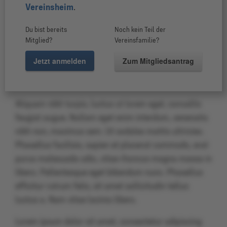
viverra viverra risus, non blandit neque mattis vel.
Vereinsheim
.
Nam ultrices nisl id elit condimentum rutrum. In eu
Du bist bereits
Noch kein Teil der
tempor elit, a blandit sapien. Nam a dui erat. Mauris
Mitglied?
Vereinsfamilie?
sagittis interdum vestibulum. Nam efficitur ex eget
Jetzt anmelden
Zum Mitgliedsantrag
vestibulum aliquet. Pellentesque ornare massa in
commodo efficitur. Sed nec eleifend tellus.
Aliquam nibh turpis, luctus ut lorem eget, convallis
feugiat augue. Nullam eget enim interdum, venenatis
nibh non, maximus sem. Ut sodales mattis ultricies.
Phasellus facilisis, sapien et placerat commodo, erat
purus malesuada odio, vitae rhoncus magna massa in
libero. Pellentesque eget bibendum nunc. Phasellus
efficitur rutrum felis, sit amet sollicitudin tellus
luctus a. Nam vitae lacinia libero.
Lorem ipsum dolor sit amet, consectetur adipiscing