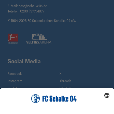
E-Mail:
post@schalke04.de
Telefon:
0209 | 97751877
© 1904-2026 FC Gelsenkirchen-Schalke 04 e.V.
Social Media
Facebook
X
Instagram
Threads
YouTube
WhatsApp
TikTok
Sina Weibo
LinkedIn