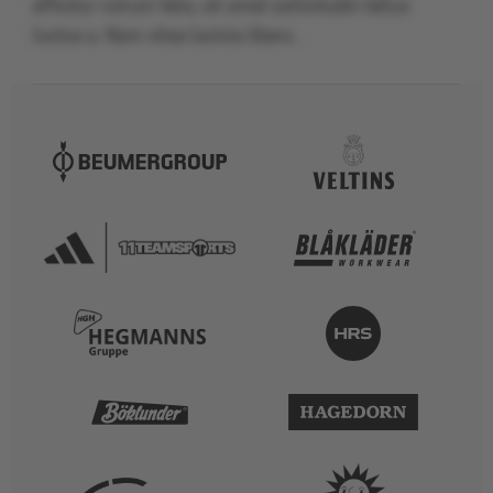
efficitur rutrum felis, sit amet sollicitudin tellus
luctus a. Nam vitae lacinia libero.