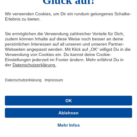
Impressum
Shop
Service & Kontakt
Tickets
FAQ
Schalke TV
Erklärung zur Barrierefreiheit
VELTINS-Arena
Medienportal
Knappenschmiede
Datenschutz
ERWIN buchen
Haftungsausschluss
Cookie-Einstellungen
Schalke 04 - Offizielle App
Installieren
Kostenlos im Play Store