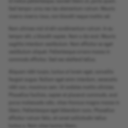
id metus pellentesque, laoreet libero ut, porta quam.
Sed tempor urna nec leo elementum rutrum. Mauris
viverra viverra risus, non blandit neque mattis vel.
Nam ultrices nisl id elit condimentum rutrum. In eu
tempor elit, a blandit sapien. Nam a dui erat. Mauris
sagittis interdum vestibulum. Nam efficitur ex eget
vestibulum aliquet. Pellentesque ornare massa in
commodo efficitur. Sed nec eleifend tellus.
Aliquam nibh turpis, luctus ut lorem eget, convallis
feugiat augue. Nullam eget enim interdum, venenatis
nibh non, maximus sem. Ut sodales mattis ultricies.
Phasellus facilisis, sapien et placerat commodo, erat
purus malesuada odio, vitae rhoncus magna massa in
libero. Pellentesque eget bibendum nunc. Phasellus
efficitur rutrum felis, sit amet sollicitudin tellus
luctus a. Nam vitae lacinia libero.