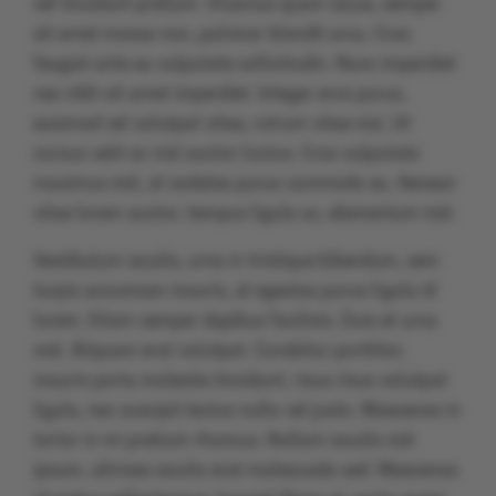
vel tincidunt pretium. Vivamus quam lacus, semper
sit amet massa non, pulvinar blandit arcu. Cras
feugiat ante eu vulputate sollicitudin. Nunc imperdiet
nec nibh sit amet imperdiet. Integer eros purus,
euismod vel volutpat vitae, rutrum vitae nisi. Ut
cursus velit ac nisl auctor luctus. Cras vulputate
maximus nisl, at sodales purus commodo eu. Aenean
vitae lorem auctor, tempus ligula ac, elementum nisl.
Vestibulum iaculis, urna in tristique bibendum, sem
turpis accumsan mauris, at egestas purus ligula id
lorem. Etiam semper dapibus facilisis. Duis et urna
nisl. Aliquam erat volutpat. Curabitur porttitor,
mauris porta molestie tincidunt, risus risus volutpat
ligula, nec suscipit lectus nulla vel justo. Maecenas in
tortor in mi pretium rhoncus. Nullam iaculis nisl
ipsum, ultrices iaculis erat malesuada sed. Maecenas