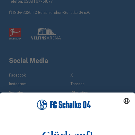
Telefon:
0209 | 97751877
© 1904-2026 FC Gelsenkirchen-Schalke 04 e.V.
Social Media
Facebook
X
Instagram
Threads
YouTube
WhatsApp
TikTok
Sina Weibo
LinkedIn
Infos
Quicklinks