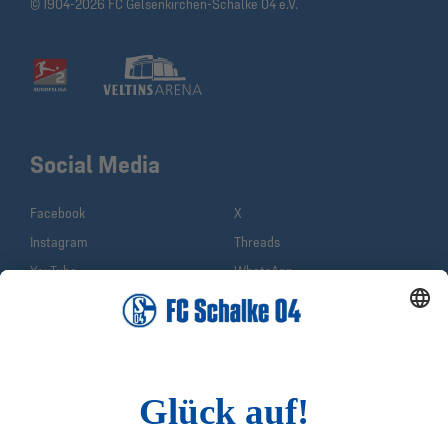
© 1904-2026 FC Gelsenkirchen-Schalke 04 e.V.
Social Media
Facebook
X
Instagram
Threads
YouTube
WhatsApp
TikTok
Sina Weibo
LinkedIn
Infos
Quicklinks
Impressum
Shop