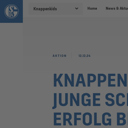
Home
News & Aktu
Knappenkids
AKTION
12.12.24
KNAPPEN
JUNGE SC
ERFOLG 