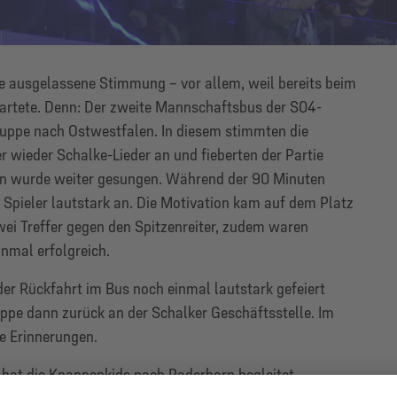
ne ausgelassene Stimmung – vor allem, weil bereits beim
wartete. Denn: Der zweite Mannschaftsbus der S04-
ruppe nach Ostwestfalen. In diesem stimmten die
wieder Schalke-Lieder an und fieberten der Partie
ion wurde weiter gesungen. Während der 90 Minuten
 Spieler lautstark an. Die Motivation kam auf dem Platz
wei Treffer gegen den Spitzenreiter, zudem waren
nmal erfolgreich.
der Rückfahrt im Bus noch einmal lautstark gefeiert
ppe dann zurück an der Schalker Geschäftsstelle. Im
ve Erinnerungen.
hat die Knappenkids nach Paderborn begleitet.