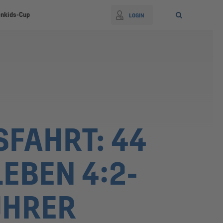
nkids-Cup
LOGIN
FAHRT: 44
EBEN 4:2-
ÜHRER