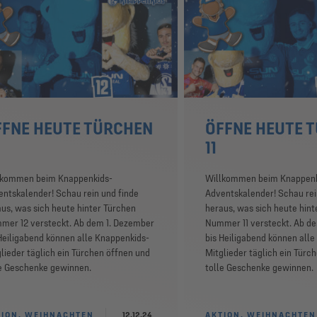
FFNE HEUTE TÜRCHEN
ÖFFNE HEUTE 
11
lkommen beim Knappenkids-
Willkommen beim Knappenk
ntskalender! Schau rein und finde
Adventskalender! Schau rei
us, was sich heute hinter Türchen
heraus, was sich heute hint
mer 12 versteckt. Ab dem 1. Dezember
Nummer 11 versteckt. Ab d
Heiligabend können alle Knappenkids-
bis Heiligabend können all
lieder täglich ein Türchen öffnen und
Mitglieder täglich ein Türc
le Geschenke gewinnen.
tolle Geschenke gewinnen.
TION, WEIHNACHTEN
12.12.24
AKTION, WEIHNACHTEN