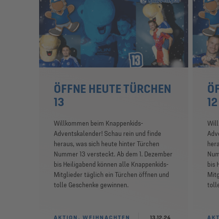
ÖFFNE HEUTE TÜRCHEN
Ö
13
12
Willkommen beim Knappenkids-
Wil
Adventskalender! Schau rein und finde
Adve
heraus, was sich heute hinter Türchen
hera
Nummer 13 versteckt. Ab dem 1. Dezember
Num
bis Heiligabend können alle Knappenkids-
bis 
Mitglieder täglich ein Türchen öffnen und
Mitg
tolle Geschenke gewinnen.
tol
AKTION, WEIHNACHTEN
13.12.24
AK