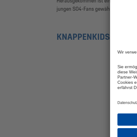
Herausgekommen ist ein Clip voller E
jungen S04-Fans gewährt.
KNAPPENKIDS-AUSW