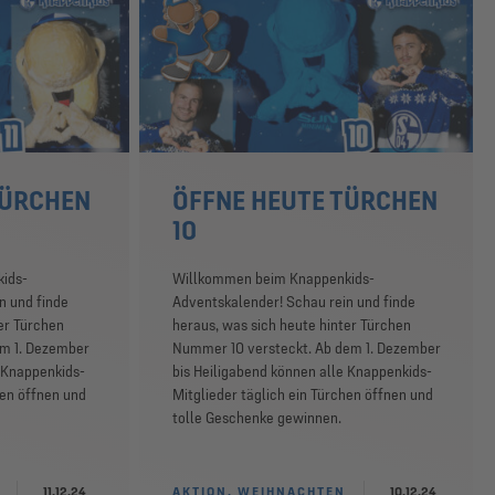
TÜRCHEN
ÖFFNE HEUTE TÜRCHEN
10
ids-
Willkommen beim Knappenkids-
n und finde
Adventskalender! Schau rein und finde
er Türchen
heraus, was sich heute hinter Türchen
em 1. Dezember
Nummer 10 versteckt. Ab dem 1. Dezember
e Knappenkids-
bis Heiligabend können alle Knappenkids-
hen öffnen und
Mitglieder täglich ein Türchen öffnen und
tolle Geschenke gewinnen.
11.12.24
AKTION, WEIHNACHTEN
10.12.24