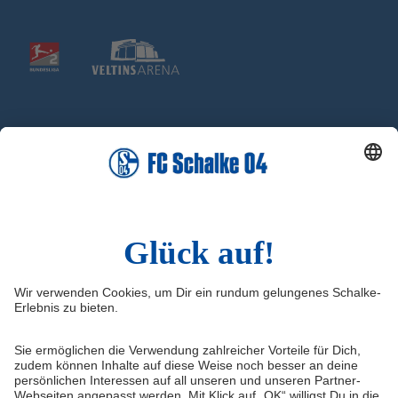
Social Media
Facebook
X
Instagram
YouTube
Sina Weibo
Infos
Quicklinks
Impressum
Knappenschmiede
Kontakt
FC Schalke 04 - Fußballschule
FAQ