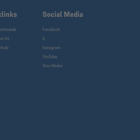
klinks
Social Media
schmiede
Facebook
ke 04 -
X
chule
Instagram
YouTube
Sina Weibo