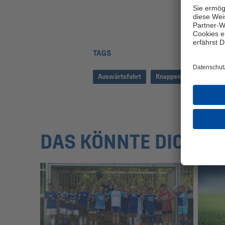
TAGS
Auswärtsfahrt
Knappenkids
Fortu
DAS KÖNNTE DICH A