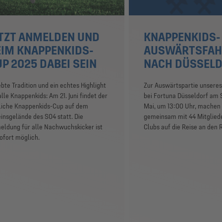
ETZT ANMELDEN UND
KNAPPENKIDS-
EIM KNAPPENKIDS-
AUSWÄRTSFAH
P 2025 DABEI SEIN
NACH DÜSSEL
bte Tradition und ein echtes Highlight
Zur Auswärtspartie unseres
alle Knappenkids: Am 21. Juni findet der
bei Fortuna Düsseldorf am 
rliche Knappenkids-Cup auf dem
Mai, um 13:00 Uhr, machen 
insgelände des S04 statt. Die
gemeinsam mit 44 Mitgliede
eldung für alle Nachwuchskicker ist
Clubs auf die Reise an den 
ofort möglich.