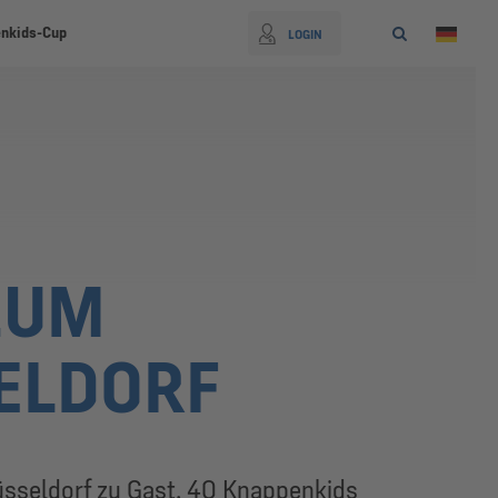
nkids-Cup
LOGIN
ZUM
ELDORF
üsseldorf zu Gast. 40 Knappenkids