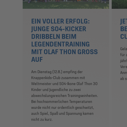
EIN VOLLER ERFOLG:
J
JUNGE S04-KICKER
B
DRIBBELN BEIM
CU
LEGENDENTRAINING
Gele
MIT OLAF THON GROSS A
für 
UF
jäh
Vere
Am Dienstag (12.8.) empfing der
Anm
Knappenkids-Club zusammen mit
ab s
Weltmeister und S04-Ikone Olaf Thon 30
Kinder und Jugendliche zu zwei
abwechslungsreichen Trainingseinheiten.
Bei hochsommerlichen Temperaturen
wurde nicht nur ordentlich geschwitzt,
auch Spiel, Spaß und Spannung kamen
nicht zu kurz.