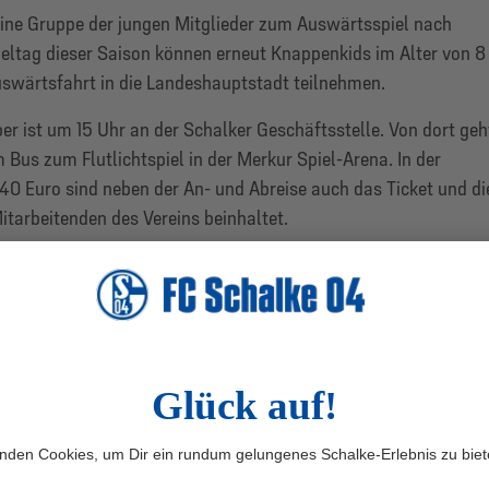
 eine Gruppe der jungen Mitglieder zum Auswärtsspiel nach
ieltag dieser Saison können erneut Knappenkids im Alter von 8
Auswärtsfahrt in die Landeshauptstadt teilnehmen.
r ist um 15 Uhr an der Schalker Geschäftsstelle. Von dort geh
m Bus zum Flutlichtspiel in der Merkur Spiel-Arena. In der
0 Euro sind neben der An- und Abreise auch das Ticket und di
itarbeitenden des Vereins beinhaltet.
er Partie werden die Kids mit dem Bus zurück nach Gelsenkirch
gegen 21.30 Uhr wieder an der Geschäftsstelle des S04
ch mehr Kinder anmelden als Plätze zur Verfügung stehen,
den per Losverfahren bestimmt und rechtzeitig darüber
 Auswärtsfahrt ist ab sofort über das untenstehende Formular
zeitraum endet am 30. November um 19.04 Uhr.