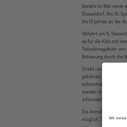
Bereits im Mai reiste
Düsseldorf. Am 15. Sp
bis 13 Jahren an der 
Abfahrt am 5. Dezembe
es für die Kids mit de
Teilnahmegebühr von 4
Betreuung durch die M
Direkt nach Abpfiff d
gefahren, sodass sie 
ankommen. Sollten si
werden die Teilnehmen
informiert.
Die Anmeldung für die
möglich. Der Anmelde