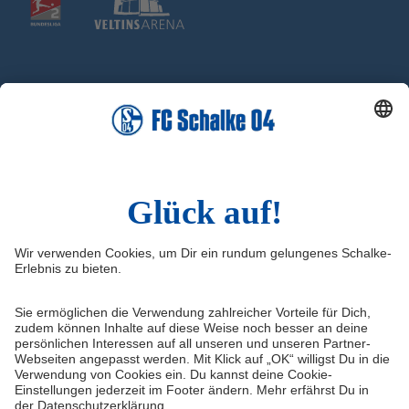
Social Media
Facebook
X
Instagram
YouTube
Sina Weibo
Infos
Quicklinks
Impressum
Knappenschmiede
Kontakt
FC Schalke 04 - Fußballschule
FAQ
Datenschutz
Haftungsausschluss