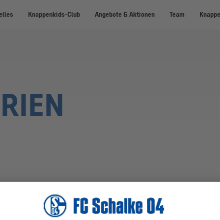
elles
Knappenkids-Club
Angebote & Aktionen
Team
Knappe
RIEN