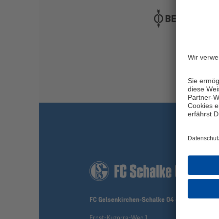
FC Gelsenkirchen-Schalke 04 e.V.
Ernst-Kuzorra-Weg 1