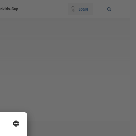
nkids-Cup
LOGIN