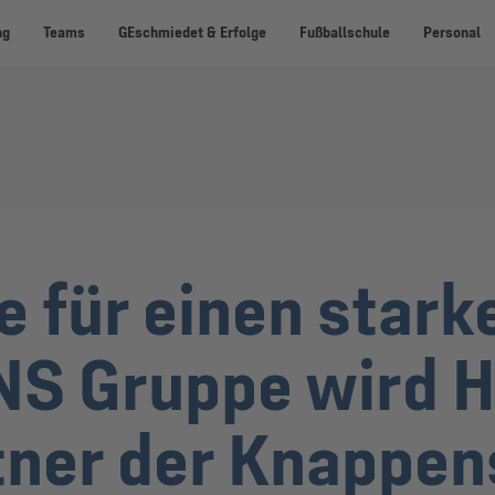
ng
Teams
GEschmiedet & Erfolge
Fußballschule
Personal
e für einen stark
 Gruppe wird H
tner der Knappe