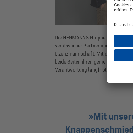
Die HEGMANNS Gruppe begleitet den F
verlässlicher Partner und engagierte
Lizenzmannschaft. Mit dem neuen S
beide Seiten ihren gemeinsamen Ans
Verantwortung langfristig zu fördern
Mit unser
Knappenschmiede 