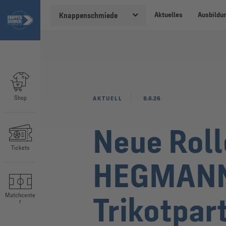
Aktuelles
Ausbildu
Knappenschmiede
Shop
AKTUELL
8.6.26
Neue Roll
Tickets
HEGMANNS
Trikotpar
Matchcente
r