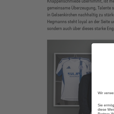
Knappenschmiede übernimmt, ist mehr
gemeinsame Überzeugung, Talente sy
in Gelsenkirchen nachhaltig zu stärk
Hegmanns steht loyal an der Seite un
sondern auch über dieses starke En