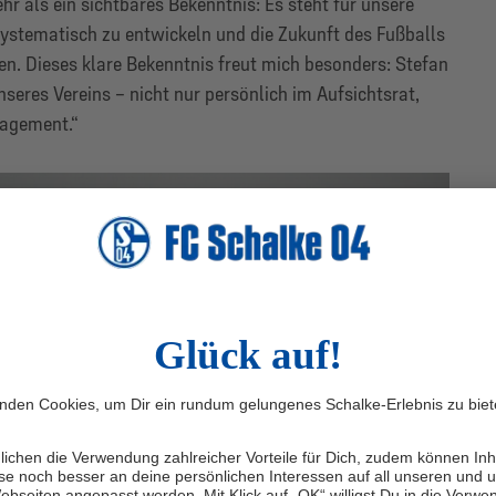
 als ein sichtbares Bekenntnis: Es steht für unsere
stematisch zu entwickeln und die Zukunft des Fußballs
en. Dieses klare Bekenntnis freut mich besonders: Stefan
seres Vereins – nicht nur persönlich im Aufsichtsrat,
gagement.“