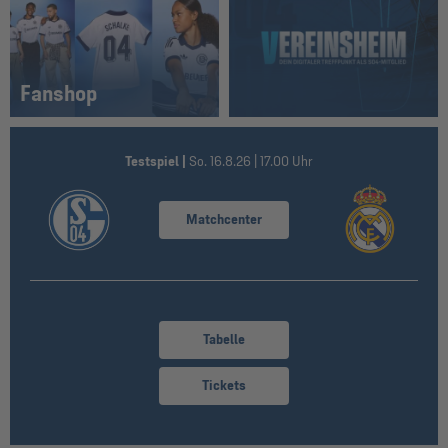
Fanshop
Testspiel |
So. 16.8.26 | 17.00 Uhr
Matchcenter
Tabelle
Tickets