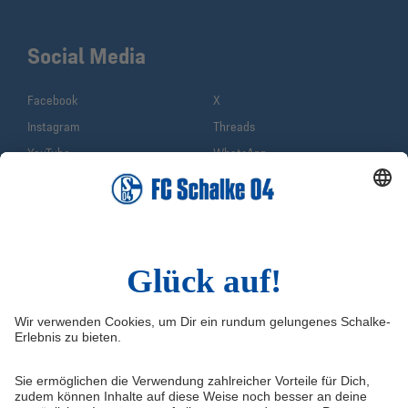
Social Media
Facebook
X
Instagram
Threads
YouTube
WhatsApp
TikTok
Sina Weibo
LinkedIn
Infos
Quicklinks
Impressum
Shop
Service & Kontakt
Tickets
FAQ
S04TV
Erklärung zur Barrierefreiheit
VELTINS-Arena