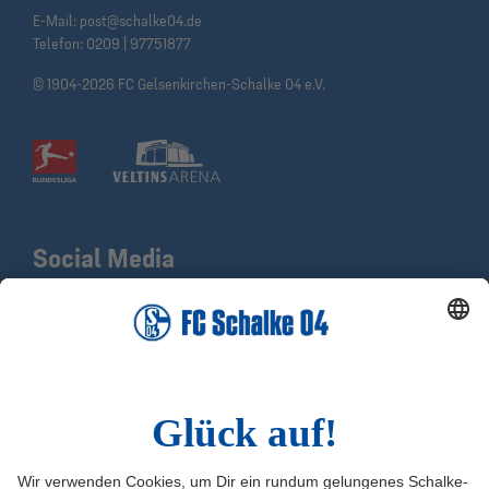
E-Mail:
post@schalke04.de
Telefon:
0209 | 97751877
© 1904-2026 FC Gelsenkirchen-Schalke 04 e.V.
Social Media
Facebook
X
Instagram
YouTube
LinkedIn
TikTok
Infos
Quicklinks