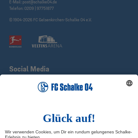
E-Mail:
post@schalke04.de
Telefon:
0209 | 97751877
© 1904-2026 FC Gelsenkirchen-Schalke 04 e.V.
Social Media
Facebook
X
Instagram
YouTube
LinkedIn
TikTok
Infos
Quicklinks
Impressum
Shop