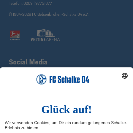
Telefon:
0209 | 97751877
© 1904-2026 FC Gelsenkirchen-Schalke 04 e.V.
Social Media
Facebook
X
Instagram
YouTube
LinkedIn
TikTok
Infos
Quicklinks
Impressum
Shop