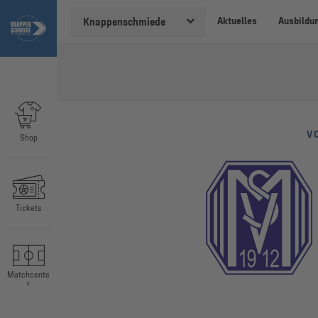
Aktuelles
Ausbildu
Knappenschmiede
V
Shop
Tickets
Matchcente
r