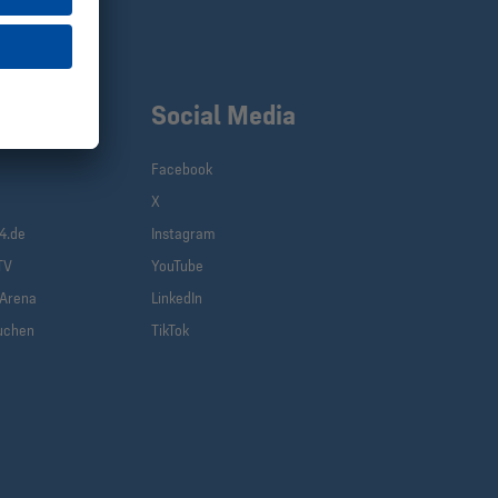
klinks
Social Media
Facebook
X
(current)
4.de
Instagram
TV
YouTube
-Arena
LinkedIn
uchen
TikTok