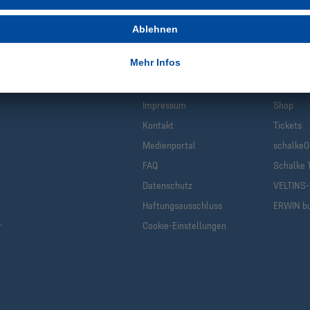
Infos
Quic
Impressum
Shop
Kontakt
Tickets
Medienportal
schalke0
FAQ
Schalke 
Datenschutz
VELTINS
Haftungsausschluss
ERWIN b
.
Cookie-Einstellungen