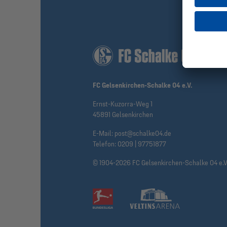
FC Gelsenkirchen-Schalke 04 e.V.
Ernst-Kuzorra-Weg 1
45891 Gelsenkirchen
E-Mail:
post@schalke04.de
Telefon:
0209 | 97751877
© 1904-2026 FC Gelsenkirchen-Schalke 04 e.V