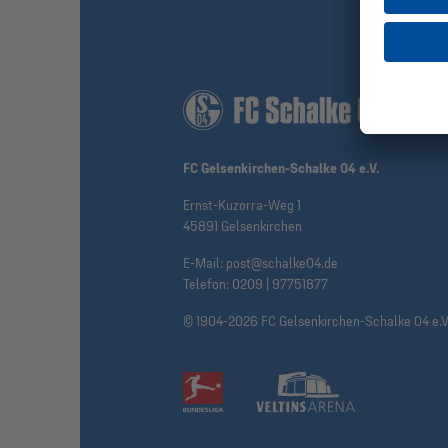
FC Gelsenkirchen-Schalke 04 e.V.
Ernst-Kuzorra-Weg 1
45891 Gelsenkirchen
E-Mail:
post@schalke04.de
Telefon:
0209 | 97751877
© 1904-2026 FC Gelsenkirchen-Schalke 04 e.V