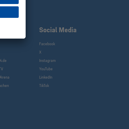
klinks
Social Media
Facebook
X
(current)
4.de
Instagram
TV
YouTube
-Arena
LinkedIn
uchen
TikTok