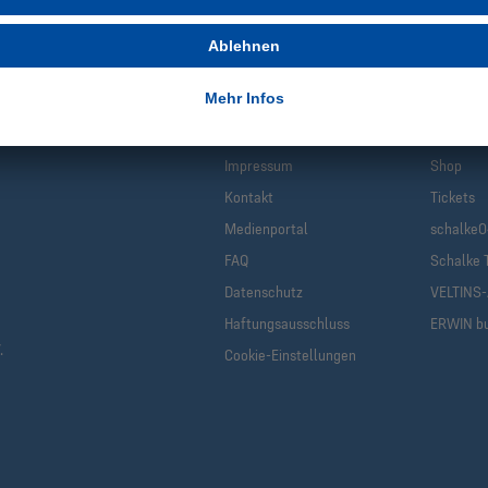
Infos
Quic
Impressum
Shop
Kontakt
Tickets
Medienportal
schalke0
FAQ
Schalke 
Datenschutz
VELTINS
Haftungsausschluss
ERWIN b
.
Cookie-Einstellungen