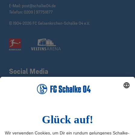
E-Mail:
post@schalke04.de
Telefon:
0209 | 97751877
© 1904-2026 FC Gelsenkirchen-Schalke 04 e.V.
Social Media
Facebook
X
Instagram
YouTube
LinkedIn
TikTok
Infos
Quicklinks