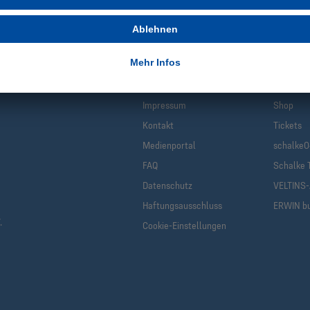
Infos
Quic
Impressum
Shop
Kontakt
Tickets
Medienportal
schalke0
FAQ
Schalke 
Datenschutz
VELTINS
Haftungsausschluss
ERWIN b
.
Cookie-Einstellungen