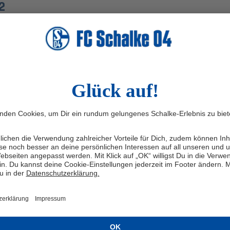
2
Am Parkstadion (Kunstrasen 5)