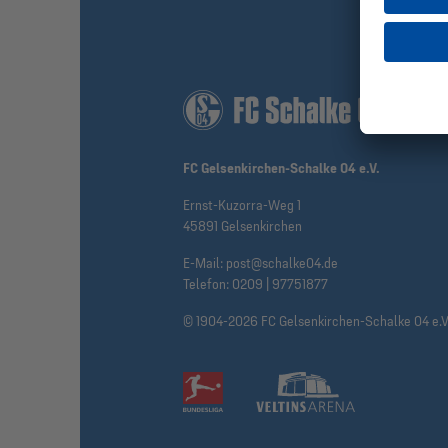
FC Gelsenkirchen-Schalke 04 e.V.
Ernst-Kuzorra-Weg 1
45891 Gelsenkirchen
E-Mail:
post@schalke04.de
Telefon:
0209 | 97751877
© 1904-2026 FC Gelsenkirchen-Schalke 04 e.V