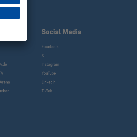
klinks
Social Media
Facebook
X
(current)
4.de
Instagram
TV
YouTube
-Arena
LinkedIn
uchen
TikTok