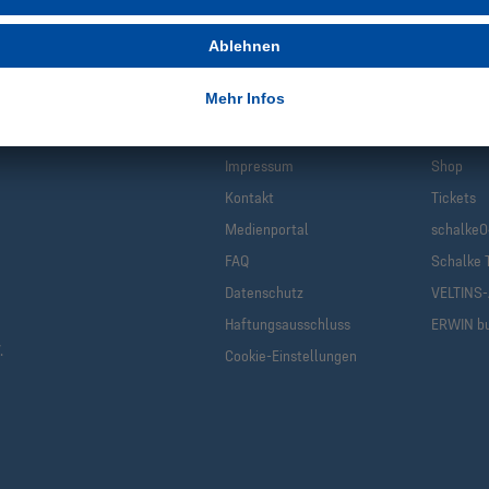
Infos
Quic
Impressum
Shop
Kontakt
Tickets
Medienportal
schalke0
FAQ
Schalke 
Datenschutz
VELTINS
Haftungsausschluss
ERWIN b
.
Cookie-Einstellungen