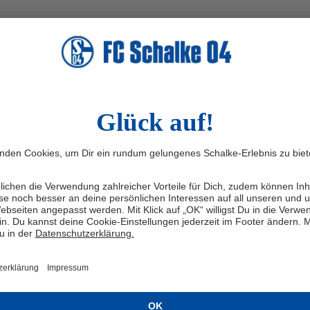
Geißbockheim Kunstrasenplatz groß