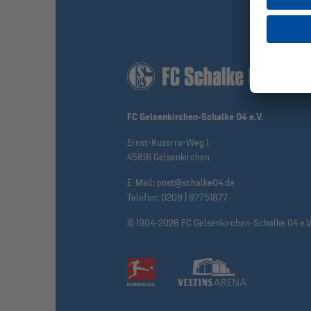
FC Gelsenkirchen-Schalke 04 e.V.
Ernst-Kuzorra-Weg 1
45891 Gelsenkirchen
E-Mail:
post@schalke04.de
Telefon:
0209 | 97751877
© 1904-2026 FC Gelsenkirchen-Schalke 04 e.V