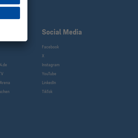
klinks
Social Media
Facebook
X
(current)
4.de
Instagram
TV
YouTube
-Arena
LinkedIn
uchen
TikTok