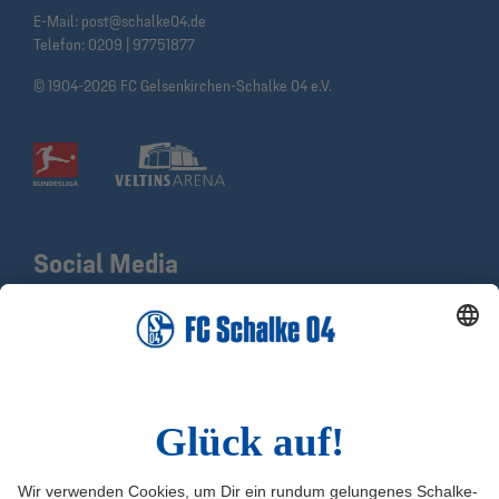
E-Mail:
post@schalke04.de
Telefon:
0209 | 97751877
© 1904-2026 FC Gelsenkirchen-Schalke 04 e.V.
Social Media
Facebook
X
Instagram
YouTube
LinkedIn
TikTok
Infos
Quicklinks