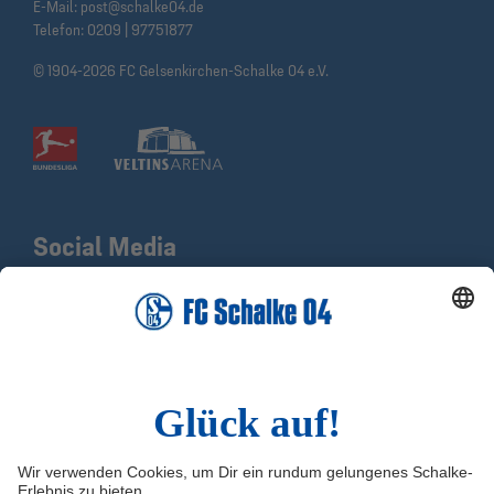
E-Mail:
post@schalke04.de
Telefon:
0209 | 97751877
© 1904-2026 FC Gelsenkirchen-Schalke 04 e.V.
Social Media
Facebook
X
Instagram
YouTube
LinkedIn
TikTok
Infos
Quicklinks
Impressum
Shop