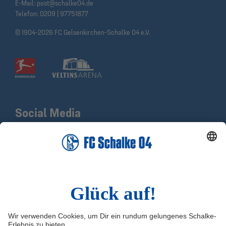
E-Mail:
post@schalke04.de
Telefon:
0209 | 97751877
© 1904-2026 FC Gelsenkirchen-Schalke 04 e.V.
Social Media
Facebook
X
Instagram
YouTube
LinkedIn
TikTok
Infos
Quicklinks
Impressum
Shop