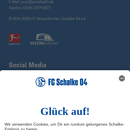
E-Mail:
post@schalke04.de
Telefon:
0209 | 97751877
© 1904-2026 FC Gelsenkirchen-Schalke 04 e.V.
Social Media
Facebook
X
Instagram
YouTube
LinkedIn
TikTok
Infos
Quicklinks
Impressum
Shop