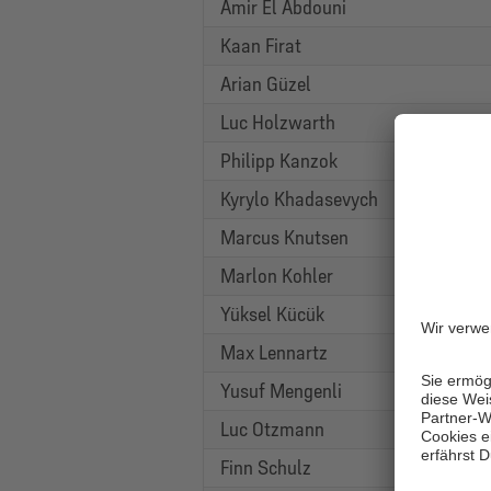
Amir El Abdouni
Kaan Firat
Arian Güzel
Luc Holzwarth
Philipp Kanzok
Kyrylo Khadasevych
Marcus Knutsen
Marlon Kohler
Yüksel Kücük
Max Lennartz
Yusuf Mengenli
Luc Otzmann
Finn Schulz