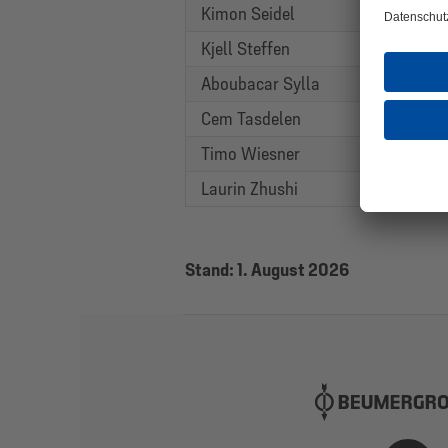
Kimon Seidel
Kjell Steffen
Aboubacar Sylla
Cem Tasdelen
Timo Wiesner
Laurin Zhushi
Stand: 1. August 2026