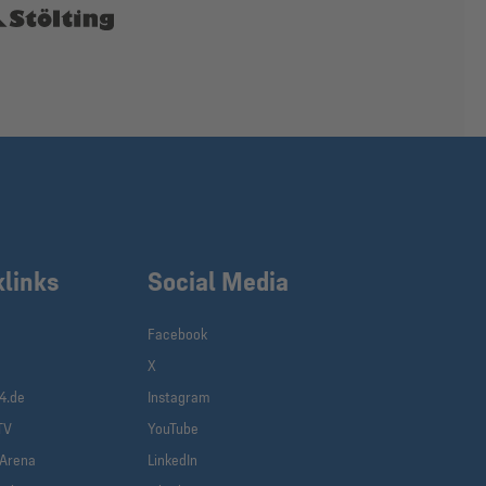
klinks
Social Media
Facebook
X
4.de
Instagram
TV
YouTube
-Arena
LinkedIn