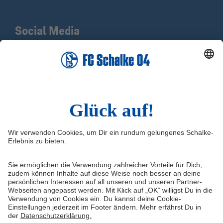
Social Media
Facebook
X
Instagram
YouTube
LinkedIn
TikTok
Infos
Quicklinks
Impressum
Shop
Kontakt
Tickets
Medienportal
schalke04.de
FAQ
Schalke TV
Datenschutz
VELTINS-Arena
Haftungsausschluss
ERWIN buchen