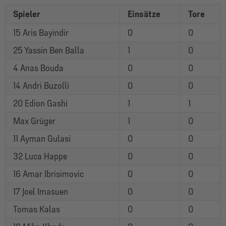
Spieler
Einsätze
Tore
15 Aris Bayindir
0
0
25 Yassin Ben Balla
1
0
4 Anas Bouda
0
0
14 Andri Buzolli
0
0
20 Edion Gashi
1
1
Max Grüger
1
0
11 Ayman Gulasi
0
0
32 Luca Happe
0
0
16 Amar Ibrisimovic
0
0
17 Joel Imasuen
0
0
Tomas Kalas
0
0