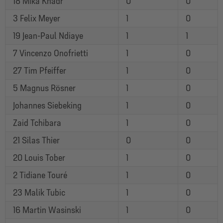
18 Mika Khadr
0
0
3 Felix Meyer
1
0
19 Jean-Paul Ndiaye
1
1
7 Vincenzo Onofrietti
1
0
27 Tim Pfeiffer
1
0
5 Magnus Rösner
1
0
Johannes Siebeking
1
0
Zaid Tchibara
1
0
21 Silas Thier
0
0
20 Louis Tober
1
0
2 Tidiane Touré
1
0
23 Malik Tubic
1
0
16 Martin Wasinski
1
0