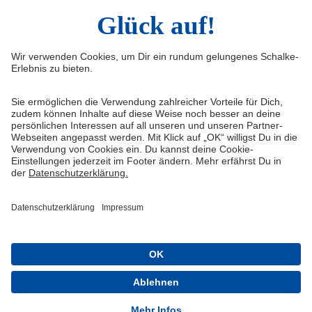
Infos
Quicklinks
Impressum
Shop
Kontakt
Tickets
Medienportal
schalke04.de
FAQ
Schalke TV
Datenschutz
VELTINS-Arena
Haftungsausschluss
ERWIN buchen
Cookie-Einstellungen
Schalke 04 - Offizielle App
Installieren