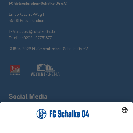
FC Gelsenkirchen-Schalke 04 e.V.
Ernst-Kuzorra-Weg 1
45891 Gelsenkirchen
E-Mail:
post@schalke04.de
Telefon:
0209 | 97751877
© 1904-2026 FC Gelsenkirchen-Schalke 04 e.V.
Social Media
Facebook
X
Instagram
YouTube
LinkedIn
TikTok