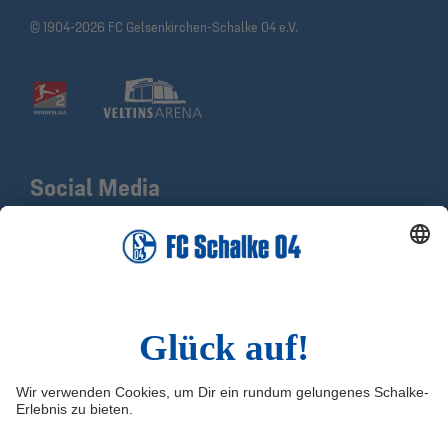
© 1904-2026 FC Gelsenkirchen-Schalke 04 e.V.
Social Media
Facebook
X
Instagram
YouTube
LinkedIn
TikTok
Infos
Quicklinks
Impressum
Shop
Kontakt
Tickets