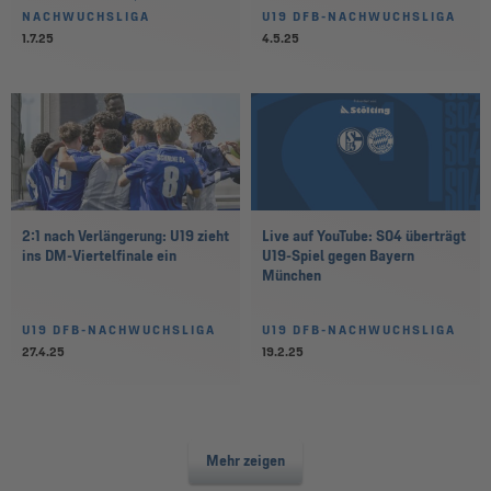
NACHWUCHSLIGA
U19 DFB-NACHWUCHSLIGA
1.7.25
4.5.25
2:1 nach Verlängerung: U19 zieht
Live auf YouTube: S04 überträgt
ins DM-Viertelfinale ein
U19-Spiel gegen Bayern
München
U19 DFB-NACHWUCHSLIGA
U19 DFB-NACHWUCHSLIGA
27.4.25
19.2.25
Mehr zeigen