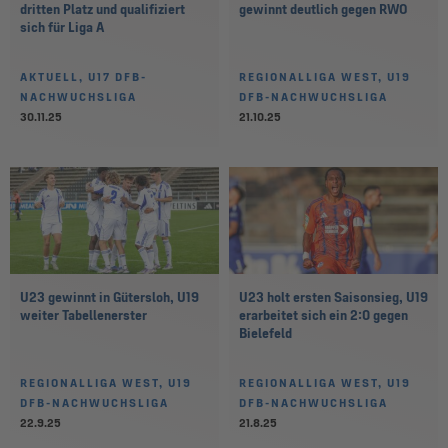
dritten Platz und qualifiziert
gewinnt deutlich gegen RWO
sich für Liga A
AKTUELL, U17 DFB-
REGIONALLIGA WEST, U19
NACHWUCHSLIGA
DFB-NACHWUCHSLIGA
30.11.25
21.10.25
U23 gewinnt in Gütersloh, U19
U23 holt ersten Saisonsieg, U19
weiter Tabellenerster
erarbeitet sich ein 2:0 gegen
Bielefeld
REGIONALLIGA WEST, U19
REGIONALLIGA WEST, U19
DFB-NACHWUCHSLIGA
DFB-NACHWUCHSLIGA
22.9.25
21.8.25