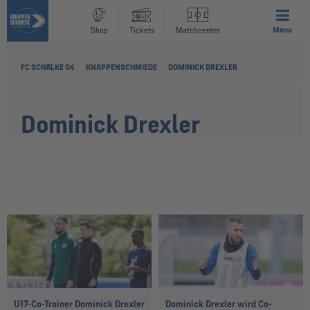
Menu
Shop
Tickets
Matchcenter
FC SCHALKE 04
KNAPPENSCHMIEDE
DOMINICK DREXLER
Dominick Drexler
U17-Co-Trainer Dominick Drexler
Dominick Drexler wird Co-