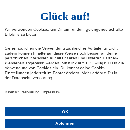
LinkedIn
TikTok
Infos
Quicklinks
Impressum
Shop
Kontakt
Tickets
Medienportal
schalke04.de
FAQ
Schalke TV
Datenschutz
VELTINS-Arena
Haftungsausschluss
ERWIN buchen
Cookie-Einstellungen