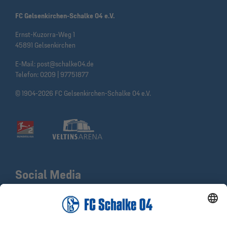
FC Gelsenkirchen-Schalke 04 e.V.
Ernst-Kuzorra-Weg 1
45891 Gelsenkirchen
E-Mail:
post@schalke04.de
Telefon:
0209 | 97751877
© 1904-2026 FC Gelsenkirchen-Schalke 04 e.V.
Social Media
Facebook
X
Instagram
YouTube