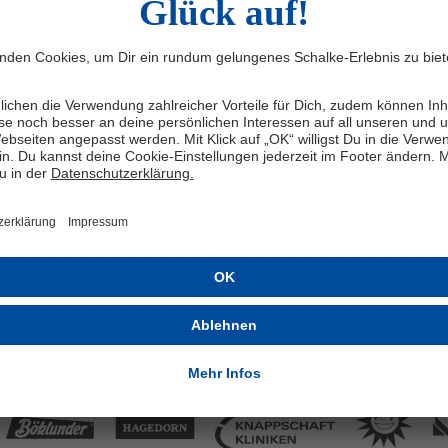
s Karius, Justin Heekeren und Luca
ech, der ebenfalls in der
ppenschmiede ausgebildet wurde. Seit
sem Sommer verantwortet der
lker Ex-Profi Volkan Ünlü das
art-Training, der aus der U19 der
gsblauen aufgerückt ist.
RSONAL
26.6.25