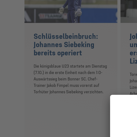
Schlüsselbeinbruch:
Jo
Johannes Siebeking
un
bereits operiert
er
Li
Die königsblaue U23 startete am Dienstag
(7.10.) in die erste Einheit nach dem 1:0-
Torw
Auswärtssieg beim Bonner SC. Chef-
Joha
Trainer Jakob Fimpel muss vorerst auf
Lize
Torhüter Johannes Siebeking verzichten.
Arbe
Gült
beid
rege
und 
U23 
Liz