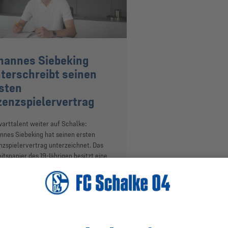
hannes Siebeking
terschreibt seinen
sten
zenzspielervertrag
arttalent weiter auf Schalke:
nnes Siebeking hat seinen ersten
nzspielervertrag unterzeichnet. Das
itspapier des 19-Jährigen besitzt eine
igkeit bis zum 30. Juni 2029. Der
füßige Keeper wird wie zuletzt
lmäßig mit den S04-Profis trainieren
soll zudem auch Spielpraxis in der
sammeln. Siebeking bildet in der
enzmannschaft das Torhüter-Team mit