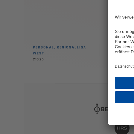
Lori
Podl
Kna
die
Scha
Torw
Köni
PERSONAL, REGIONALLIGA
WEST
7.10.25
PE