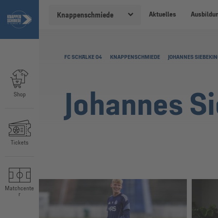
Aktuelles
Ausbildu
Knappenschmiede
FC SCHALKE 04
KNAPPENSCHMIEDE
JOHANNES SIEBEKIN
Johannes S
Shop
Tickets
Matchcente
r