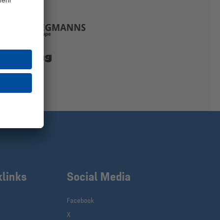
klinks
Social Media
Facebook
X