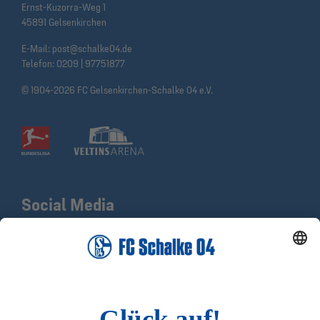
Ernst-Kuzorra-Weg 1
45891 Gelsenkirchen
E-Mail:
post@schalke04.de
Telefon:
0209 | 97751877
© 1904-2026 FC Gelsenkirchen-Schalke 04 e.V.
Social Media
Facebook
X
Instagram
YouTube
LinkedIn
TikTok