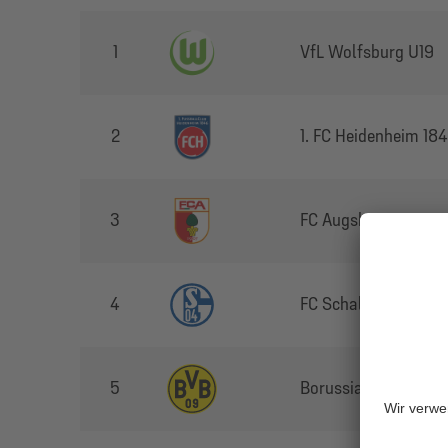
1
VfL Wolfsburg U19
2
1. FC Heidenheim 18
3
FC Augsburg
4
FC Schalke 04 U19
5
Borussia Dortmund 