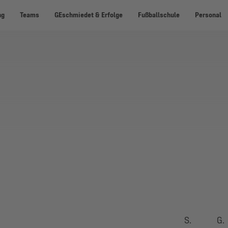
ng
Teams
GEschmiedet & Erfolge
Fußballschule
Personal
S.
G.