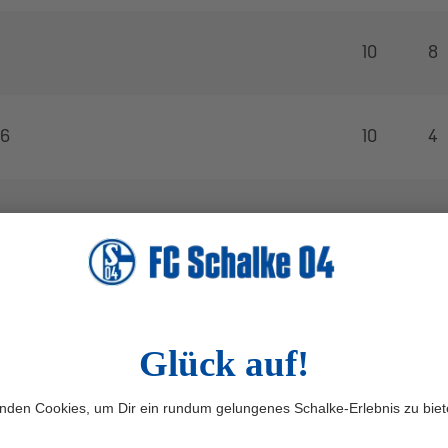
10
8
46
10
4
10
5
10
4
U19
10
4