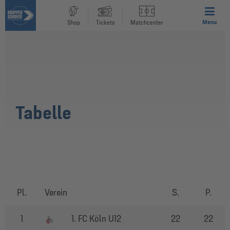
Menu
Shop
Tickets
Matchcenter
Tabelle
Pl.
Verein
S.
P.
1
1. FC Köln U12
22
22