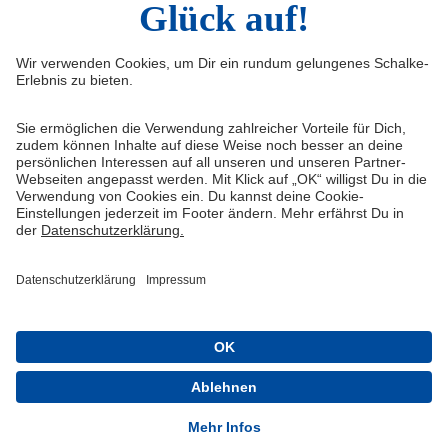
Infos
Quicklinks
Impressum
Shop
Kontakt
Tickets
(current)
Medienportal
schalke04.de
FAQ
Schalke TV
Datenschutz
VELTINS-Arena
Haftungsausschluss
ERWIN buchen
Cookie-Einstellungen
Schalke 04 - Offizielle App
Installieren
Kostenlos im Play Store