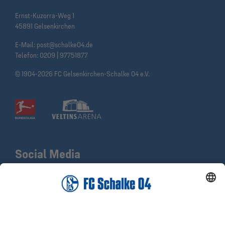
Ernst-Kuzorra-Weg 1
45891 Gelsenkirchen
E-Mail:
post@schalke04.de
Telefon:
0209 | 97751877
© 1904-2026 FC Gelsenkirchen-Schalke 04 e.V.
Social Media
Facebook
X
Instagram
YouTube
LinkedIn
TikTok