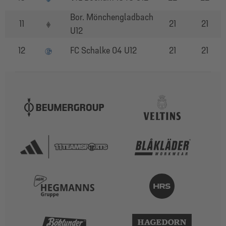
Bor. Mönchengladbach
11
21
21
U12
12
FC Schalke 04 U12
21
21