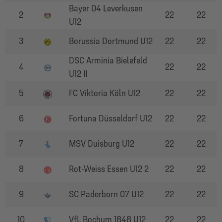
Bayer 04 Leverkusen
2
22
22
U12
3
Borussia Dortmund U12
22
22
DSC Arminia Bielefeld
4
22
22
U12 II
5
FC Viktoria Köln U12
22
22
6
Fortuna Düsseldorf U12
22
22
7
MSV Duisburg U12
22
22
8
Rot-Weiss Essen U12 2
22
22
9
SC Paderborn 07 U12
22
22
10
VfL Bochum 1848 U12
22
22