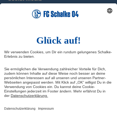
Facebook
X
Instagram
YouTube
LinkedIn
TikTok
Infos
Quicklinks
Impressum
Shop
Kontakt
Tickets
Medienportal
schalke04.de
FAQ
Schalke TV
Datenschutz
VELTINS-Arena
Haftungsausschluss
ERWIN buchen
Cookie-Einstellungen