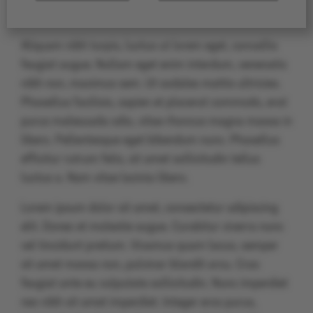
commodo efficitur. Sed nec eleifend tellus.
Aliquam nibh turpis, luctus ut lorem eget, convallis
feugiat augue. Nullam eget enim interdum, venenatis
nibh non, maximus sem. Ut sodales mattis ultricies.
Phasellus facilisis, sapien et placerat commodo, erat
purus malesuada odio, vitae rhoncus magna massa in
libero. Pellentesque eget bibendum nunc. Phasellus
efficitur rutrum felis, sit amet sollicitudin tellus
luctus a. Nam vitae lacinia libero.
Lorem ipsum dolor sit amet, consectetur adipiscing
elit. Donec et molestie augue. Curabitur viverra nunc
vel tincidunt pretium. Vivamus quam lacus, semper
sit amet massa non, pulvinar blandit arcu. Cras
feugiat ante eu vulputate sollicitudin. Nunc imperdiet
nec nibh sit amet imperdiet. Integer eros purus,