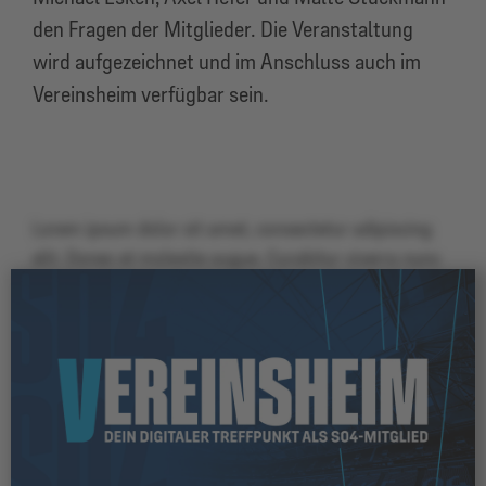
den Fragen der Mitglieder. Die Veranstaltung
wird aufgezeichnet und im Anschluss auch im
Vereinsheim verfügbar sein.
Lorem ipsum dolor sit amet, consectetur adipiscing
elit. Donec et molestie augue. Curabitur viverra nunc
vel tincidunt pretium. Vivamus quam lacus, semper
sit amet massa non, pulvinar blandit arcu. Cras
feugiat ante eu vulputate sollicitudin. Nunc imperdiet
nec nibh sit amet imperdiet. Integer eros purus,
euismod vel volutpat vitae, rutrum vitae nisi. Ut
cursus velit ac nisl auctor luctus. Cras vulputate
maximus nisl, at sodales purus commodo eu. Aenean