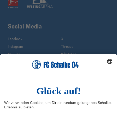
Social Media
Facebook
X
Instagram
Threads
YouTube
WhatsApp
TikTok
Sina Weibo
LinkedIn
Infos
Quicklinks
Impressum
Shop
Service & Kontakt
Tickets
FAQ
Schalke TV