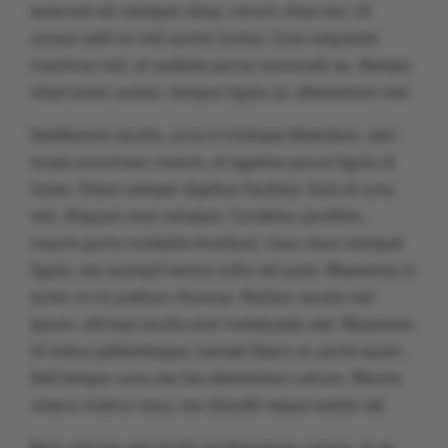
euismod vel volutpat vitae, rutrum vitae nisi. Ut
cursus velit ac nisl auctor luctus. Cras vulputate
maximus nisl, at sodales purus commodo eu. Aenean
vitae lorem auctor, tempus ligula ac, elementum nisl.
Vestibulum iaculis, urna in tristique bibendum, sem
turpis accumsan mauris, at egestas purus ligula id
lorem. Etiam semper dapibus facilisis. Duis et urna
nisl. Aliquam erat volutpat. Curabitur porttitor,
mauris porta molestie tincidunt, risus risus volutpat
ligula, nec suscipit lectus nulla vel justo. Maecenas in
tortor in mi pretium rhoncus. Nullam iaculis nisl
ipsum, ultrices iaculis erat malesuada sed. Maecenas
id metus pellentesque, laoreet libero ut, porta quam.
Sed tempor urna nec leo elementum rutrum. Mauris
viverra viverra risus, non blandit neque mattis vel.