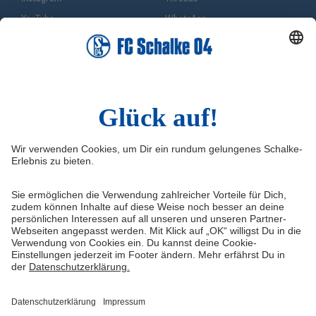
YouTube
WhatsApp
TikTok
Sina Weibo
LinkedIn
Infos
Quicklinks
Impressum
Shop
Service & Kontakt
Tickets
FAQ
Schalke TV
Erklärung zur Barrierefreiheit
VELTINS-Arena
Medienportal
Knappenschmiede
Datenschutz
ERWIN buchen
Haftungsausschluss
Cookie-Einstellungen