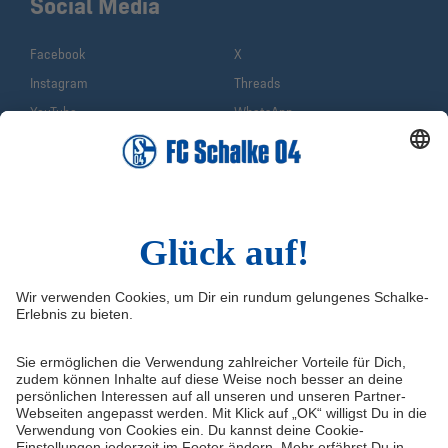
Social Media
Facebook
X
Instagram
Threads
YouTube
WhatsApp
TikTok
Sina Weibo
LinkedIn
Infos
Quicklinks
Impressum
Shop
Service & Kontakt
Tickets
FAQ
Schalke TV
Erklärung zur Barrierefreiheit
VELTINS-Arena
Medienportal
Knappenschmiede
Datenschutz
ERWIN buchen