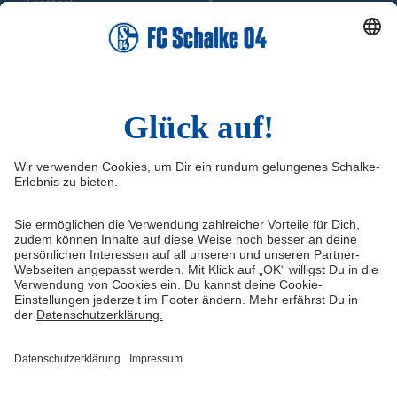
Facebook
X
Instagram
YouTube
WhatsApp
TikTok
Sina Weibo
LinkedIn
Infos
Quicklinks
Impressum
Shop
Kontakt
Tickets
FAQ
Schalke TV
Medien/Presse
VELTINS-Arena
Datenschutz
Knappenschmiede
Haftungsausschluss
ERWIN buchen
Cookie-Einstellungen