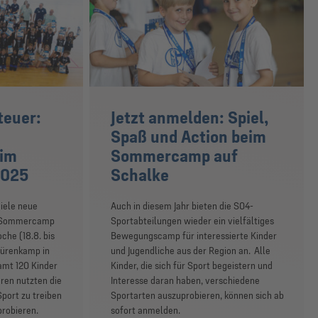
teuer:
Jetzt anmelden: Spiel,
Spaß und Action beim
eim
Sommercamp auf
2025
Schalke
iele neue
Auch in diesem Jahr bieten die S04-
ge Sommercamp
Sportabteilungen wieder ein vielfältiges
che (18.8. bis
Bewegungscamp für interessierte Kinder
hürenkamp in
und Jugendliche aus der Region an. Alle
amt 120 Kinder
Kinder, die sich für Sport begeistern und
ren nutzten die
Interesse daran haben, verschiedene
port zu treiben
Sportarten auszuprobieren, können sich ab
probieren.
sofort anmelden.