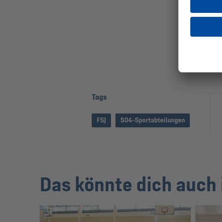
Tags
FSJ
S04-Sportabteilungen
Das könnte dich auch 