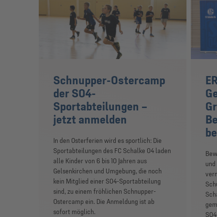
Schnupper-Ostercamp
ER
der S04-
Ge
Sportabteilungen –
Gr
jetzt anmelden
Be
be
In den Osterferien wird es sportlich: Die
Sportabteilungen des FC Schalke 04 laden
Bew
alle Kinder von 6 bis 10 Jahren aus
und 
Gelsenkirchen und Umgebung, die noch
verm
kein Mitglied einer S04-Sportabteilung
Schu
sind, zu einem fröhlichen Schnupper-
Sch
Ostercamp ein. Die Anmeldung ist ab
gem
sofort möglich.
S04