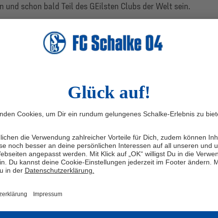
n und sc
hon bald Teil des
G
E
ilsten
Clubs der
Welt sein.