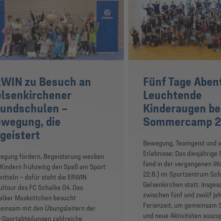
WIN zu Besuch an
Fünf Tage Aben
lsenkirchener
Leuchtende
undschulen –
Kinderaugen b
wegung, die
Sommercamp 
geistert
Bewegung, Teamgeist und v
Erlebnisse: Das diesjähri
egung fördern, Begeisterung wecken
fand in der vergangenen Wo
Kindern frühzeitig den Spaß am Sport
22.8.) im Sportzentrum Sc
itteln – dafür steht die ERWIN
Gelsenkirchen statt. Insges
ltour des FC Schalke 04. Das
zwischen fünf und zwölf Jah
alker Maskottchen besucht
Ferienzeit, um gemeinsam S
einsam mit den Übungsleitern der
und neue Aktivitäten auszu
-Sportabteilungen zahlreiche