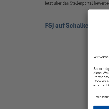
Jetzt
über das
Stellenportal
bewerbe
FSJ auf Schalke