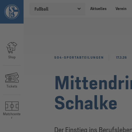
Aktuelles
Verein
Fußball
Shop
S04-SPORTABTEILUNGEN
17.3.26
Mittendrin
Tickets
Schalke
Matchcente
r
Der Einstieg ins Berufslebe