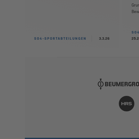
Grun
Bewe
S0
S04-SPORTABTEILUNGEN
3.3.26
25.2