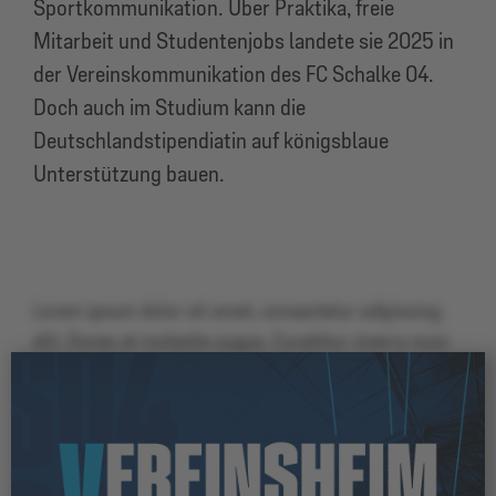
Sportkommunikation. Über Praktika, freie
Mitarbeit und Studentenjobs landete sie 2025 in
der Vereinskommunikation des FC Schalke 04.
Doch auch im Studium kann die
Deutschlandstipendiatin auf königsblaue
Unterstützung bauen.
Lorem ipsum dolor sit amet, consectetur adipiscing
elit. Donec et molestie augue. Curabitur viverra nunc
vel tincidunt pretium. Vivamus quam lacus, semper
sit amet massa non, pulvinar blandit arcu. Cras
feugiat ante eu vulputate sollicitudin. Nunc imperdiet
nec nibh sit amet imperdiet. Integer eros purus,
euismod vel volutpat vitae, rutrum vitae nisi. Ut