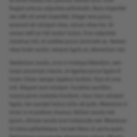
sit amet massa non, pulvinar blandit arcu. Cras
feugiat ante eu vulputate sollicitudin. Nunc imperdiet
nec nibh sit amet imperdiet. Integer eros purus,
euismod vel volutpat vitae, rutrum vitae nisi. Ut
cursus velit ac nisl auctor luctus. Cras vulputate
maximus nisl, at sodales purus commodo eu. Aenean
vitae lorem auctor, tempus ligula ac, elementum nisl.
Vestibulum iaculis, urna in tristique bibendum, sem
turpis accumsan mauris, at egestas purus ligula id
lorem. Etiam semper dapibus facilisis. Duis et urna
nisl. Aliquam erat volutpat. Curabitur porttitor,
mauris porta molestie tincidunt, risus risus volutpat
ligula, nec suscipit lectus nulla vel justo. Maecenas in
tortor in mi pretium rhoncus. Nullam iaculis nisl
ipsum, ultrices iaculis erat malesuada sed. Maecenas
id metus pellentesque, laoreet libero ut, porta quam.