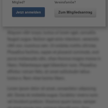
tempor elit, a blandit sapien. Nam a dui erat. Mauris
Mitglied?
Vereinsfamilie?
sagittis interdum vestibulum. Nam efficitur ex eget
Jetzt anmelden
Zum Mitgliedsantrag
vestibulum aliquet. Pellentesque ornare massa in
commodo efficitur. Sed nec eleifend tellus.
Aliquam nibh turpis, luctus ut lorem eget, convallis
feugiat augue. Nullam eget enim interdum, venenatis
nibh non, maximus sem. Ut sodales mattis ultricies.
Phasellus facilisis, sapien et placerat commodo, erat
purus malesuada odio, vitae rhoncus magna massa in
libero. Pellentesque eget bibendum nunc. Phasellus
efficitur rutrum felis, sit amet sollicitudin tellus
luctus a. Nam vitae lacinia libero.
Lorem ipsum dolor sit amet, consectetur adipiscing
elit. Donec et molestie augue. Curabitur viverra nunc
vel tincidunt pretium. Vivamus quam lacus, semper