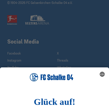
© 1904-2026 FC Gelsenkirchen-Schalke 04 e.V.
Social Media
Facebook
X
Instagram
Threads
YouTube
WhatsApp
TikTok
Sina Weibo
LinkedIn
Infos
Quicklinks
Impressum
Shop