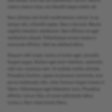
Sed tempor urna nec leo elementum rutrum. Mauris
viverra viverra risus, non blandit neque mattis vel.
Nam ultrices nisl id elit condimentum rutrum. In eu
tempor elit, a blandit sapien. Nam a dui erat. Mauris
sagittis interdum vestibulum. Nam efficitur ex eget
vestibulum aliquet. Pellentesque ornare massa in
commodo efficitur. Sed nec eleifend tellus.
Aliquam nibh turpis, luctus ut lorem eget, convallis
feugiat augue. Nullam eget enim interdum, venenatis
nibh non, maximus sem. Ut sodales mattis ultricies.
Phasellus facilisis, sapien et placerat commodo, erat
purus malesuada odio, vitae rhoncus magna massa in
libero. Pellentesque eget bibendum nunc. Phasellus
efficitur rutrum felis, sit amet sollicitudin tellus
luctus a. Nam vitae lacinia libero.